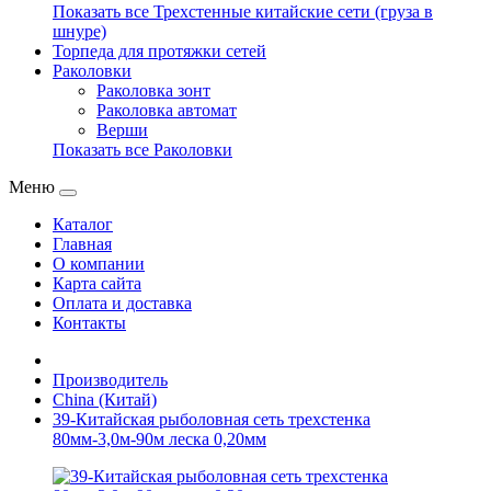
Показать все Трехстенные китайские сети (груза в
шнуре)
Торпеда для протяжки сетей
Раколовки
Раколовка зонт
Раколовка автомат
Верши
Показать все Раколовки
Меню
Каталог
Главная
О компании
Карта сайта
Оплата и доставка
Контакты
Производитель
China (Китай)
39-Китайская рыболовная сеть трехстенка
80мм-3,0м-90м леска 0,20мм