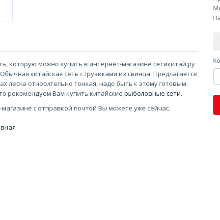
Мо
На
Ко
ь, которую можно купить в интернет-магазине сетикитай.ру
бычная китайская сеть с грузиками из свинца. Предлагается
ах леска относительно тонкая, надо быть к этому готовым.
 то рекомендуем Вам купить китайские
рыболовные сети
.
-магазине с отправкой почтой Вы можете уже сейчас.
авная