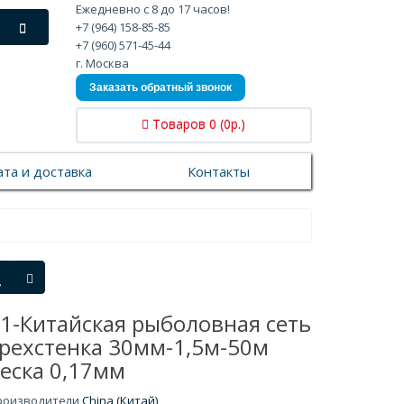
Ежедневно с 8 до 17 часов!
+7 (964) 158-85-85
+7 (960) 571-45-44
г. Москва
Заказать обратный звонок
Товаров 0 (0р.)
та и доставка
Контакты
1-Китайская рыболовная сеть
рехстенка 30мм-1,5м-50м
еска 0,17мм
роизводители
China (Китай)