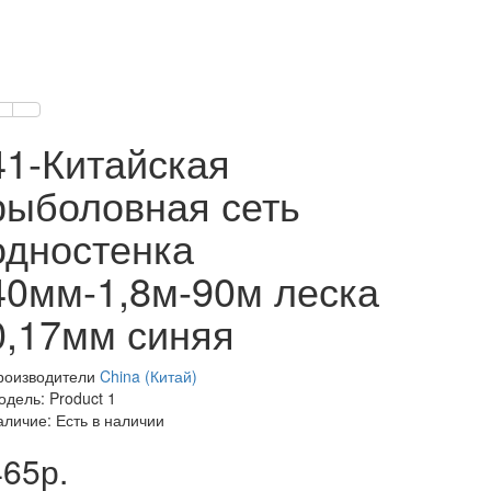
41-Китайская
рыболовная сеть
одностенка
40мм-1,8м-90м леска
0,17мм синяя
роизводители
China (Китай)
одель: Product 1
аличие: Есть в наличии
465р.