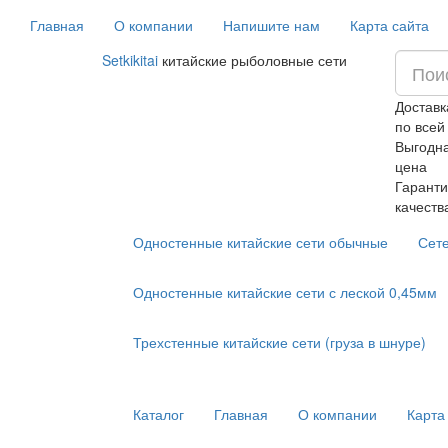
Главная
О компании
Напишите нам
Карта сайта
Setkikitai
китайские рыболовные сети
Доставк
по всей
Выгодн
цена
Гаранти
качеств
Одностенные китайские сети обычные
Сет
Одностенные китайские сети с леской 0,45мм
Трехстенные китайские сети (груза в шнуре)
Каталог
Главная
О компании
Карта