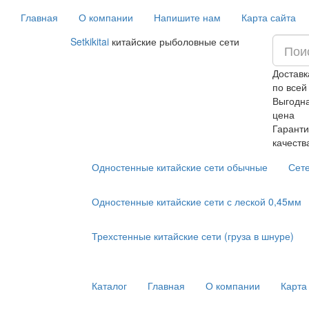
Главная
О компании
Напишите нам
Карта сайта
Setkikitai
китайские рыболовные сети
Доставк
по всей
Выгодн
цена
Гаранти
качеств
Одностенные китайские сети обычные
Сет
Одностенные китайские сети с леской 0,45мм
Трехстенные китайские сети (груза в шнуре)
Каталог
Главная
О компании
Карта