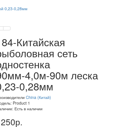
ой 0,23-0,28мм
184-Китайская
рыболовная сеть
одностенка
90мм-4,0м-90м леска
0,23-0,28мм
роизводители
China (Китай)
одель: Product 1
аличие: Есть в наличии
1250р.