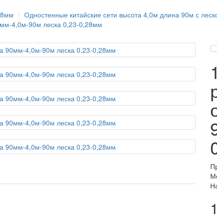
28мм
Одностенные китайские сети высота 4,0м длина 90м с леск
мм-4,0м-90м леска 0,23-0,28мм
П
М
Н