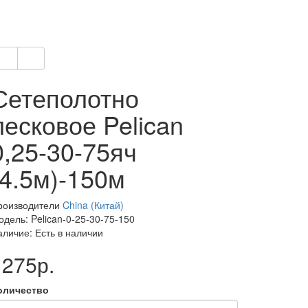
Сетеполотно
лесковое Pelican
0,25-30-75яч
(4.5м)-150м
роизводители
China (Китай)
дель: Pelican-0-25-30-75-150
аличие: Есть в наличии
1275р.
оличество