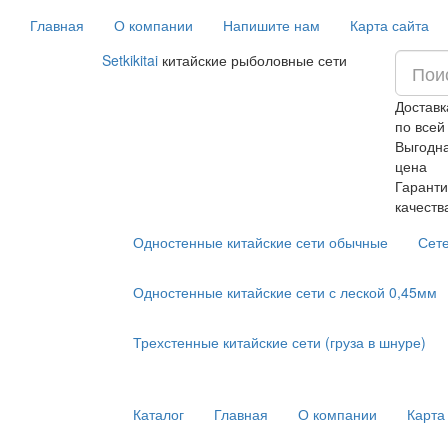
Главная
О компании
Напишите нам
Карта сайта
Setkikitai
китайские рыболовные сети
Доставк
по всей
Выгодн
цена
Гаранти
качеств
Одностенные китайские сети обычные
Сет
Одностенные китайские сети с леской 0,45мм
Трехстенные китайские сети (груза в шнуре)
Каталог
Главная
О компании
Карта