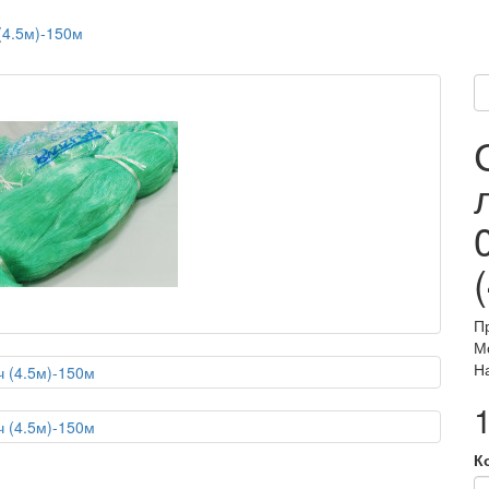
(4.5м)-150м
П
Мо
Н
К