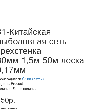
31-Китайская
рыболовная сеть
трехстенка
30мм-1,5м-50м леска
0,17мм
роизводители
China (Китай)
одель: Product 1
аличие: Есть в наличии
450р.
оличество