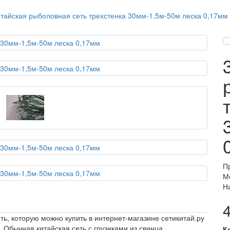
итайская рыболовная сеть трехстенка 30мм-1,5м-50м леска 0,17мм
П
М
Н
ь, которую можно купить в интернет-магазине сетикитай.ру
Обычная китайская сеть с грузиками из свинца.
К