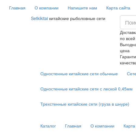
Главная
О компании
Напишите нам
Карта сайта
Setkikitai
китайские рыболовные сети
Доставк
по всей
Выгодн
цена
Гаранти
качеств
Одностенные китайские сети обычные
Сет
Одностенные китайские сети с леской 0,45мм
Трехстенные китайские сети (груза в шнуре)
Каталог
Главная
О компании
Карта