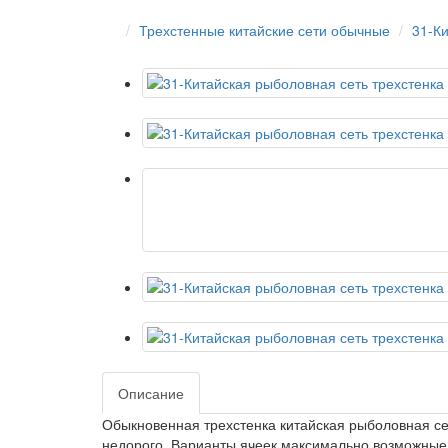
Трехстенные китайские сети обычные
31-К
Описание
Обыкновенная трехстенка китайская рыболовная сет
недорого. Варианты ячеек максимально возможные. 