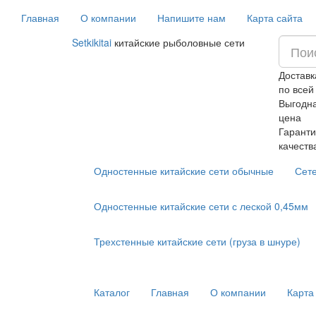
Главная
О компании
Напишите нам
Карта сайта
Setkikitai
китайские рыболовные сети
Доставк
по всей
Выгодн
цена
Гаранти
качеств
Одностенные китайские сети обычные
Сет
Одностенные китайские сети с леской 0,45мм
Трехстенные китайские сети (груза в шнуре)
Каталог
Главная
О компании
Карта