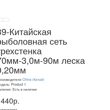
39-Китайская
рыболовная сеть
трехстенка
70мм-3,0м-90м леска
0,20мм
роизводители
China (Китай)
одель: Product 1
аличие: Есть в наличии
1440р.
оличество