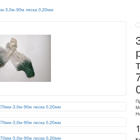
мм-3,0м-90м леска 0,20мм
П
М
Н
К