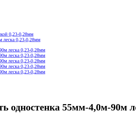
кой 0,23-0,28мм
 леска 0,23-0,28мм
ь одностенка 55мм-4,0м-90м л