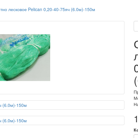
тно лесковое Pelican 0,20-40-75яч (6.0м)-150м
П
Мо
Н
К