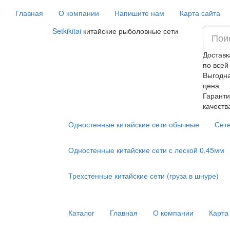
Главная
О компании
Напишите нам
Карта сайта
Setkikitai
китайские рыболовные сети
Доставк
по всей
Выгодн
цена
Гаранти
качеств
Одностенные китайские сети обычные
Сет
Одностенные китайские сети с леской 0,45мм
Трехстенные китайские сети (груза в шнуре)
Каталог
Главная
О компании
Карта