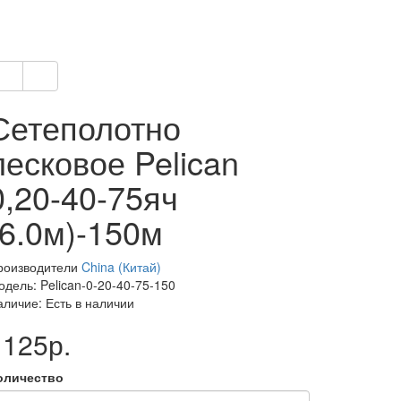
Сетеполотно
лесковое Pelican
0,20-40-75яч
(6.0м)-150м
роизводители
China (Китай)
дель: Pelican-0-20-40-75-150
аличие: Есть в наличии
1125р.
оличество