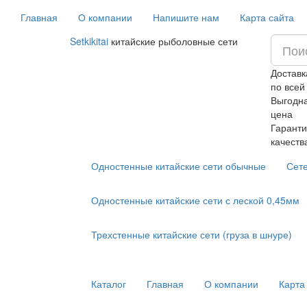
Главная
О компании
Напишите нам
Карта сайта
Setkikitai
китайские рыболовные сети
Доставк
по всей
Выгодн
цена
Гаранти
качеств
Одностенные китайские сети обычные
Сет
Одностенные китайские сети с леской 0,45мм
Трехстенные китайские сети (груза в шнуре)
Каталог
Главная
О компании
Карта