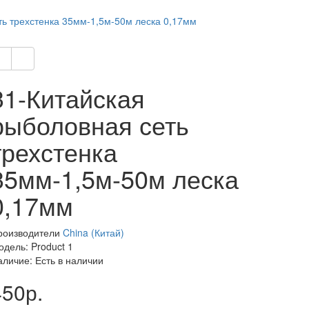
ть трехстенка 35мм-1,5м-50м леска 0,17мм
31-Китайская
рыболовная сеть
трехстенка
35мм-1,5м-50м леска
0,17мм
роизводители
China (Китай)
одель: Product 1
аличие: Есть в наличии
450р.